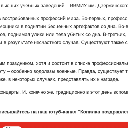
ия высших учебных заведений – ВВМИУ им. Дзержинског
з востребованных профессий мира. Во-первых, профес
мощники в поднятии бесценных артефактов со дна. Во-в
нов, поднимая улики или тела убитых со дна. В-третьи
и в результате несчастного случая. Существуют также 
м праздником, хотя и состоит в списке профессиональ
ту – особенно водолазы военные. Правда, существует т
же, в некоторых случаях, представлять их к награде.
онцерты. И, конечно же, традиционно в этот день вспо
исывайтесь на наш ютуб-канал "Копилка поздравле