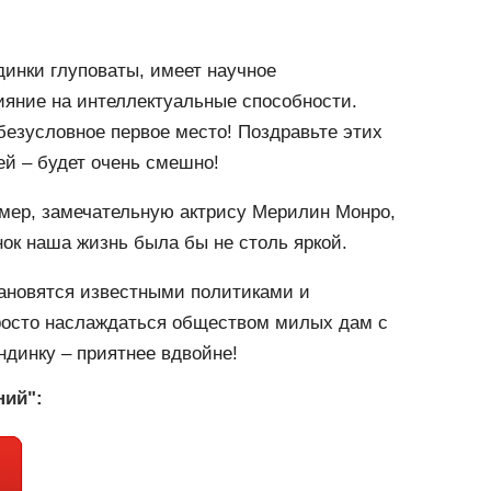
динки глуповаты, имеет научное
ияние на интеллектуальные способности.
безусловное первое место! Поздравьте этих
ей – будет очень смешно!
имер, замечательную актрису Мерилин Монро,
ок наша жизнь была бы не столь яркой.
тановятся известными политиками и
 просто наслаждаться обществом милых дам с
ндинку – приятнее вдвойне!
ний":