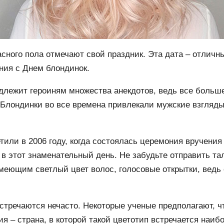
сного пола отмечают свой праздник. Эта дата – отличн
ния с Днем блондинок.
адлежит героиням множества анекдотов, ведь все боль
 Блондинки во все времена привлекали мужские взгляд
тили в 2006 году, когда состоялась церемония вручени
в этот знаменательный день. Не забудьте отправить та
еющим светлый цвет волос, голосовые открытки, ведь 
тречаются нечасто. Некоторые ученые предполагают, чт
 – страна, в которой такой цветотип встречается наибо