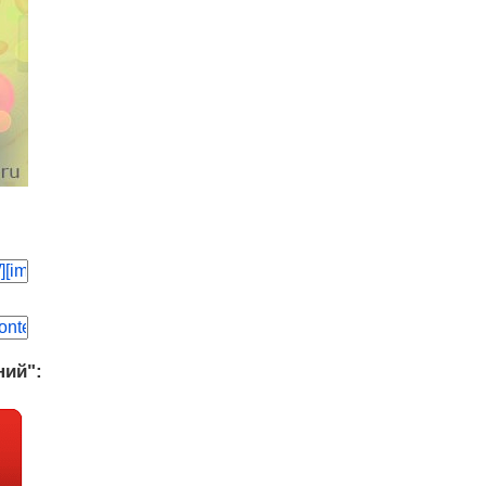
ний":