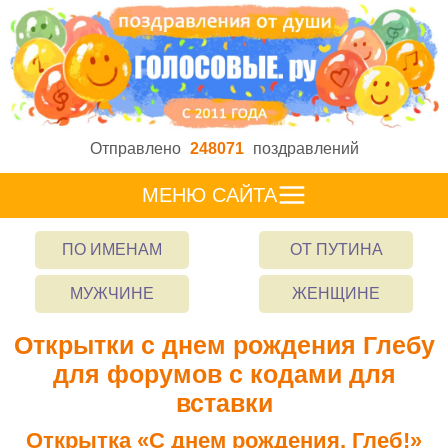
Отправлено
248071
поздравлений
МЕНЮ САЙТА
ПО ИМЕНАМ
ОТ ПУТИНА
МУЖЧИНЕ
ЖЕНЩИНЕ
Открытки с днем рождения Глебу
для форумов с кодами для
вставки
Открытка «С днем рождения, Глеб!»