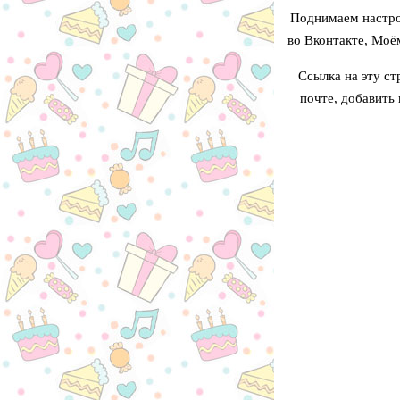
Поднимаем настро
во Вконтакте, Моё
Ссылка на эту ст
почте, добавить