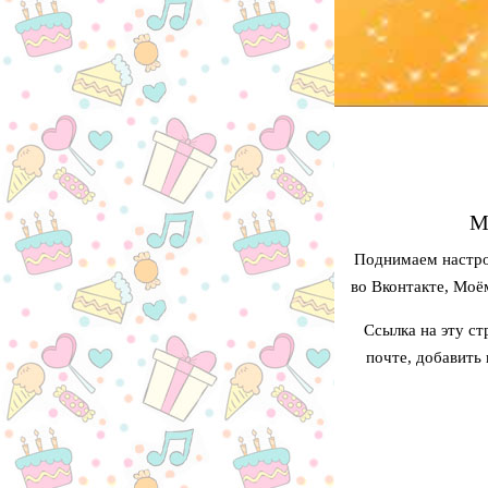
М
Поднимаем настро
во Вконтакте, Моё
Ссылка на эту ст
почте, добавить