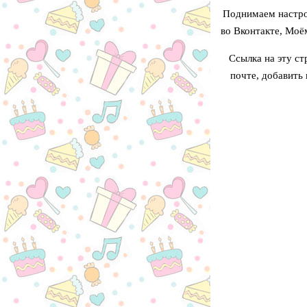
Поднимаем настро
во Вконтакте, Моё
Ссылка на эту ст
почте, добавить