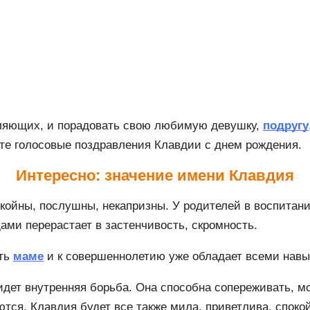
вляющих, и порадовать свою любимую девушку,
подругу
те голосовые поздравления Клавдии с днем рождения.
Интересно: значение имени Клавдия
ойны, послушны, некапризны. У родителей в воспитании
дами перерастает в застенчивость, скромность.
ать
маме
и к совершеннолетию уже обладает всеми навы
идет внутренняя борьба. Она способна сопереживать, м
аются. Клавдия будет все также мила, приветлива, спо