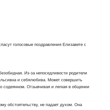
спасут голосовые поздравления Елизавете с
 безобидная. Из-за непоседливости родители
пульсивна и себялюбива. Может совершить
т о содеянном. Отзывчивая и легкая в общении
ому обстоятельству, не падает духом. Она