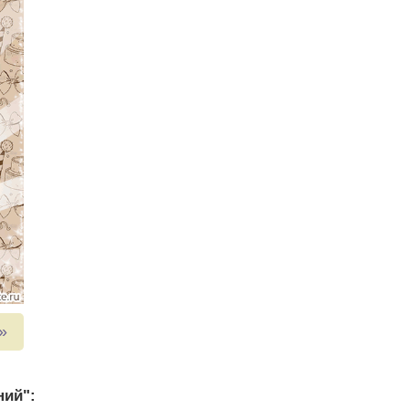
»
ний":